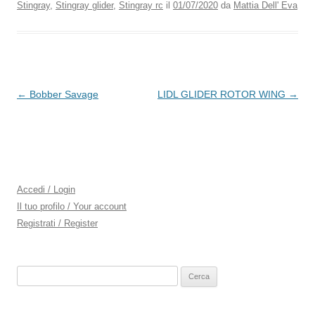
Stingray
,
Stingray glider
,
Stingray rc
il
01/07/2020
da
Mattia Dell' Eva
Navigazione
←
Bobber Savage
LIDL GLIDER ROTOR WING
→
articolo
Accedi / Login
Il tuo profilo / Your account
Registrati / Register
Ricerca
per: