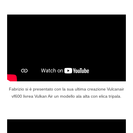
Fabrizio si è presentato con la sua ultima creazione Vulcanair
vf600 livrea Vulkan Air un modello ala alta con elica tripala.