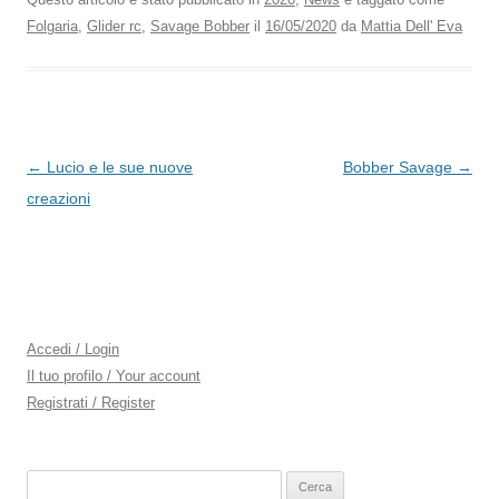
Folgaria
,
Glider rc
,
Savage Bobber
il
16/05/2020
da
Mattia Dell' Eva
Navigazione
←
Lucio e le sue nuove
Bobber Savage
→
articolo
creazioni
Accedi / Login
Il tuo profilo / Your account
Registrati / Register
Ricerca