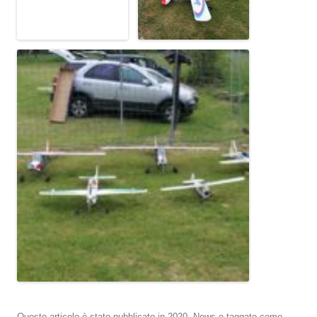
Questo articolo è stato pubblicato in
2020
,
News
e taggato come