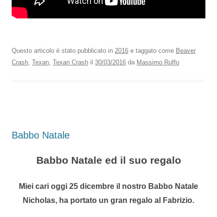
Questo articolo è stato pubblicato in
2016
e taggato come
Beaver
Crash
,
Texan
,
Texan Crash
il
30/03/2016
da
Massimo Ruffo
Babbo Natale
Babbo Natale ed il suo regalo
Miei cari oggi 25 dicembre il nostro Babbo Natale
Nicholas, ha portato un gran regalo al Fabrizio.