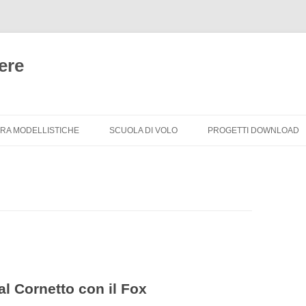
ere
Vai
al
TRA MODELLISTICHE
SCUOLA DI VOLO
PROGETTI DOWNLOAD
contenuto
TRA MODELLISTICHE
CORSO PRINCIPIANTI
CORSO AVANZATO
 al Cornetto con il Fox