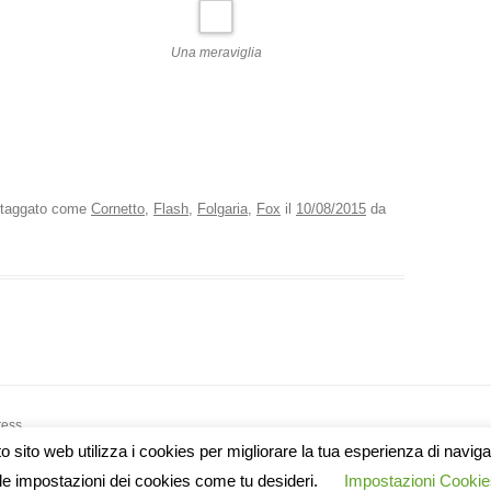
Una meraviglia
taggato come
Cornetto
,
Flash
,
Folgaria
,
Fox
il
10/08/2015
da
ress
 sito web utilizza i cookies per migliorare la tua esperienza di navig
le impostazioni dei cookies come tu desideri.
Impostazioni Cookie