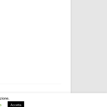
azione.
s
Accetta