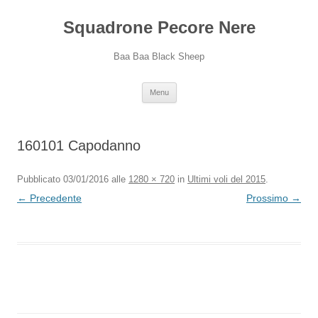
Squadrone Pecore Nere
Baa Baa Black Sheep
Vai
Menu
al
contenuto
160101 Capodanno
Pubblicato
03/01/2016
alle
1280 × 720
in
Ultimi voli del 2015
.
← Precedente
Prossimo →