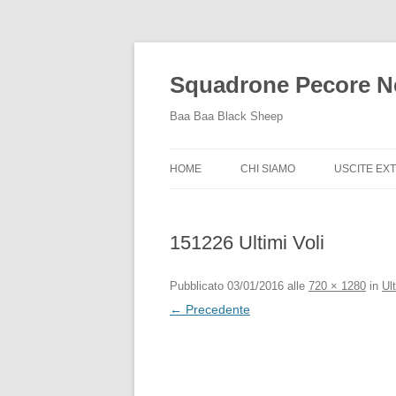
Squadrone Pecore N
Baa Baa Black Sheep
HOME
CHI SIAMO
USCITE EX
USCITE EX
2015
151226 Ultimi Voli
Pubblicato
03/01/2016
alle
720 × 1280
in
Ul
← Precedente