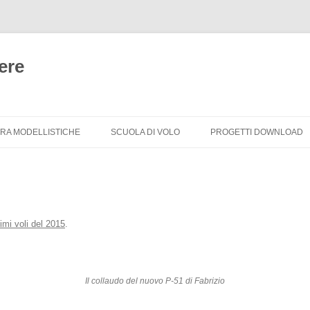
ere
Vai
al
TRA MODELLISTICHE
SCUOLA DI VOLO
PROGETTI DOWNLOAD
contenuto
TRA MODELLISTICHE
CORSO PRINCIPIANTI
CORSO AVANZATO
timi voli del 2015
.
Il collaudo del nuovo P-51 di Fabrizio