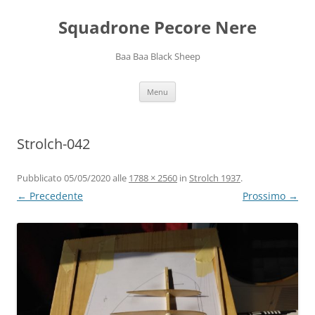
Squadrone Pecore Nere
Baa Baa Black Sheep
Vai
Menu
al
contenuto
Strolch-042
Pubblicato
05/05/2020
alle
1788 × 2560
in
Strolch 1937
.
← Precedente
Prossimo →