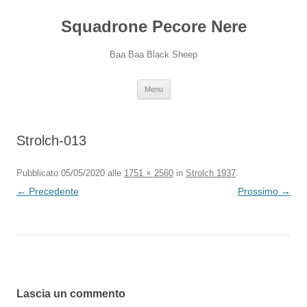
Squadrone Pecore Nere
Baa Baa Black Sheep
Vai
Menu
al
contenuto
Strolch-013
Pubblicato
05/05/2020
alle
1751 × 2560
in
Strolch 1937
.
← Precedente
Prossimo →
Lascia un commento