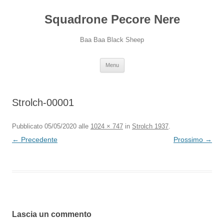
Squadrone Pecore Nere
Baa Baa Black Sheep
Vai
Menu
al
contenuto
Strolch-00001
Pubblicato
05/05/2020
alle
1024 × 747
in
Strolch 1937
.
← Precedente
Prossimo →
Lascia un commento