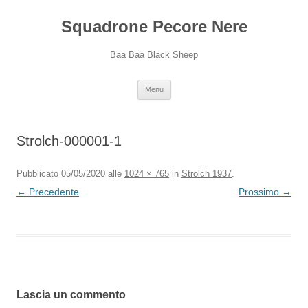
Squadrone Pecore Nere
Baa Baa Black Sheep
Vai
Menu
al
contenuto
Strolch-000001-1
Pubblicato
05/05/2020
alle
1024 × 765
in
Strolch 1937
.
← Precedente
Prossimo →
Lascia un commento