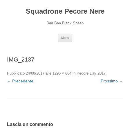
Squadrone Pecore Nere
Baa Baa Black Sheep
Vai
Menu
al
contenuto
IMG_2137
Pubblicato
24/08/2017
alle
1296 × 864
in
Pecore Day 2017
.
← Precedente
Prossimo →
Lascia un commento