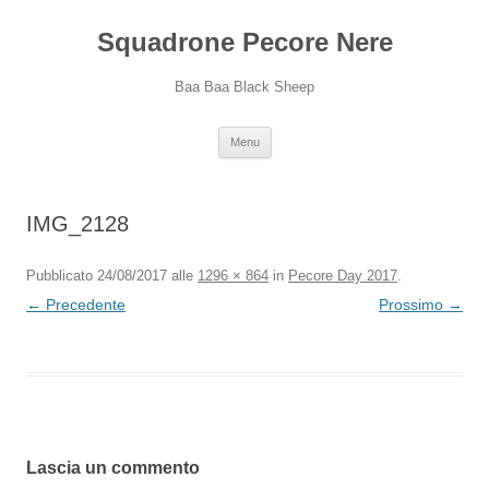
Squadrone Pecore Nere
Baa Baa Black Sheep
Vai
Menu
al
contenuto
IMG_2128
Pubblicato
24/08/2017
alle
1296 × 864
in
Pecore Day 2017
.
← Precedente
Prossimo →
Lascia un commento