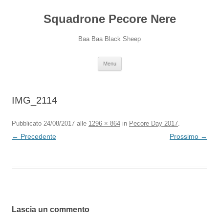
Squadrone Pecore Nere
Baa Baa Black Sheep
Vai
Menu
al
contenuto
IMG_2114
Pubblicato
24/08/2017
alle
1296 × 864
in
Pecore Day 2017
.
← Precedente
Prossimo →
Lascia un commento