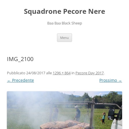
Squadrone Pecore Nere
Baa Baa Black Sheep
Vai
Menu
al
contenuto
IMG_2100
Pubblicato
24/08/2017
alle
1296 × 864
in
Pecore Day 2017
.
← Precedente
Prossimo →