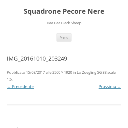
Squadrone Pecore Nere
Baa Baa Black Sheep
Vai
Menu
al
contenuto
IMG_20161010_203249
Pubblicato
15/08/2017
alle
2560 × 1920
in
Lo Zoegling SG 38 scala
1:6
.
← Precedente
Prossimo →