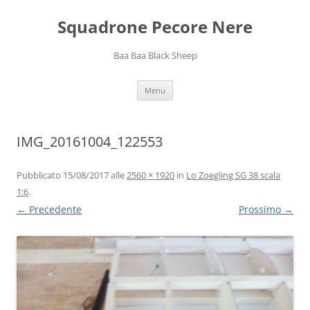
Squadrone Pecore Nere
Baa Baa Black Sheep
Vai
Menu
al
contenuto
IMG_20161004_122553
Pubblicato
15/08/2017
alle
2560 × 1920
in
Lo Zoegling SG 38 scala
1:6
.
← Precedente
Prossimo →