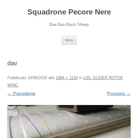
Squadrone Pecore Nere
Baa Baa Black Sheep
Vai
Menu
al
contenuto
dav
Pubblicato
10/08/2020
alle
1984 × 1120
in
LIDL GLIDER ROTOR
WING
.
← Precedente
Prossimo →