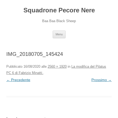
Squadrone Pecore Nere
Baa Baa Black Sheep
Vai
Menu
al
contenuto
IMG_20180705_145424
Pubblicato
16/08/2020
alle
2560 × 1920
in
La modifica del Pilatus
PC 6 di Fabrizio Minatti.
.
← Precedente
Prossimo →