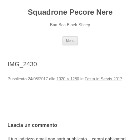
Squadrone Pecore Nere
Baa Baa Black Sheep
Vai
Menu
al
contenuto
IMG_2430
Pubblicato
24/08/2017
alle
1920 × 1280
in
Festa in Servis 2017
.
Lascia un commento
Il tuo indirizzo email non sarà pubblicato.
I campi obbligatori