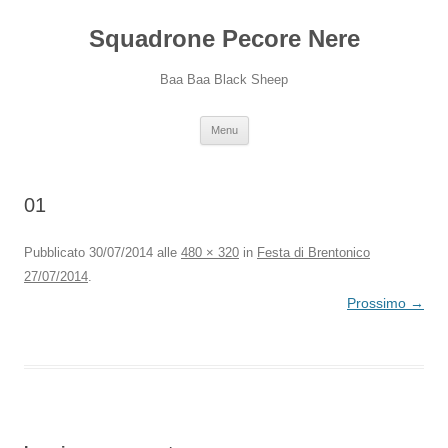
Squadrone Pecore Nere
Baa Baa Black Sheep
Vai
Menu
al
contenuto
01
Pubblicato
30/07/2014
alle
480 × 320
in
Festa di Brentonico
27/07/2014
.
Prossimo →