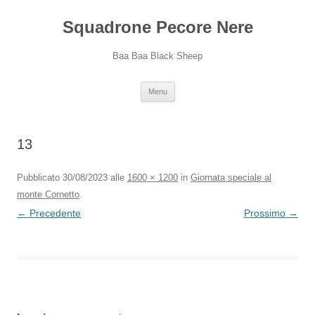
Squadrone Pecore Nere
Baa Baa Black Sheep
Vai
Menu
al
contenuto
13
Pubblicato
30/08/2023
alle
1600 × 1200
in
Giornata speciale al
monte Cornetto
.
← Precedente
Prossimo →