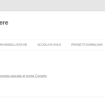
ere
Vai
al
TRA MODELLISTICHE
SCUOLA DI VOLO
PROGETTI DOWNLOAD
contenuto
TRA MODELLISTICHE
CORSO PRINCIPIANTI
CORSO AVANZATO
iornata speciale al monte Cornetto
.