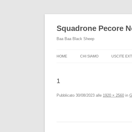
Squadrone Pecore N
Baa Baa Black Sheep
HOME
CHI SIAMO
USCITE EX
USCITE EX
2015
1
Pubblicato
30/08/2023
alle
1920 × 2560
in
G