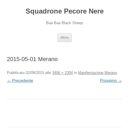
Squadrone Pecore Nere
Baa Baa Black Sheep
Vai
Menu
al
contenuto
2015-05-01 Merano
Pubblicato
02/09/2015
alle
3456 × 2304
in
Manifestazione Merano
.
← Precedente
Prossimo →