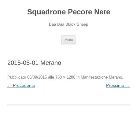
Squadrone Pecore Nere
Baa Baa Black Sheep
Vai
Menu
al
contenuto
2015-05-01 Merano
Pubblicato
05/09/2015
alle
768 × 1280
in
Manifestazione Merano
.
← Precedente
Prossimo →