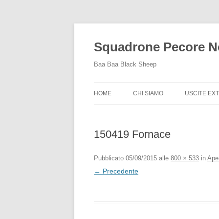
Squadrone Pecore N
Baa Baa Black Sheep
HOME
CHI SIAMO
USCITE EX
USCITE EX
2015
150419 Fornace
Pubblicato
05/09/2015
alle
800 × 533
in
Ape
← Precedente